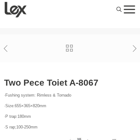
Two Pece Toiet A-8067
·Fushing system: Rimless & Tornado
·Size:655×365×820mm
·P trap:180mm
·S rap;100-250mm